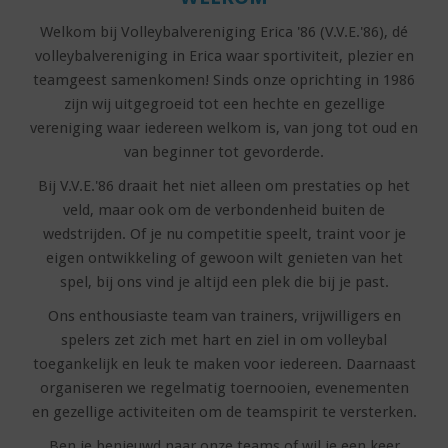
Welkom bij Volleybalvereniging Erica '86 (V.V.E.'86), dé
volleybalvereniging in Erica waar sportiviteit, plezier en
teamgeest samenkomen! Sinds onze oprichting in 1986
zijn wij uitgegroeid tot een hechte en gezellige
vereniging waar iedereen welkom is, van jong tot oud en
van beginner tot gevorderde.
Bij V.V.E.'86 draait het niet alleen om prestaties op het
veld, maar ook om de verbondenheid buiten de
wedstrijden. Of je nu competitie speelt, traint voor je
eigen ontwikkeling of gewoon wilt genieten van het
spel, bij ons vind je altijd een plek die bij je past.
Ons enthousiaste team van trainers, vrijwilligers en
spelers zet zich met hart en ziel in om volleybal
toegankelijk en leuk te maken voor iedereen. Daarnaast
organiseren we regelmatig toernooien, evenementen
en gezellige activiteiten om de teamspirit te versterken.
Ben je benieuwd naar onze teams of wil je een keer