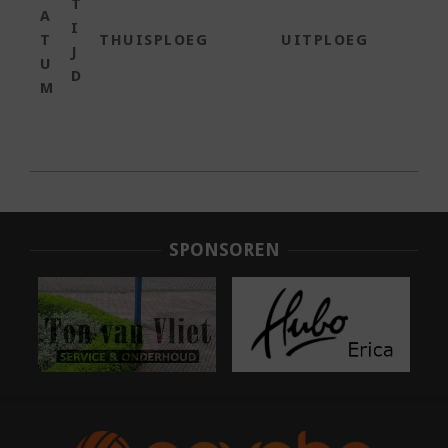
T
A
I
T
THUISPLOEG
UITPLOEG
J
U
D
M
2025-
01-
31
SPONSOREN