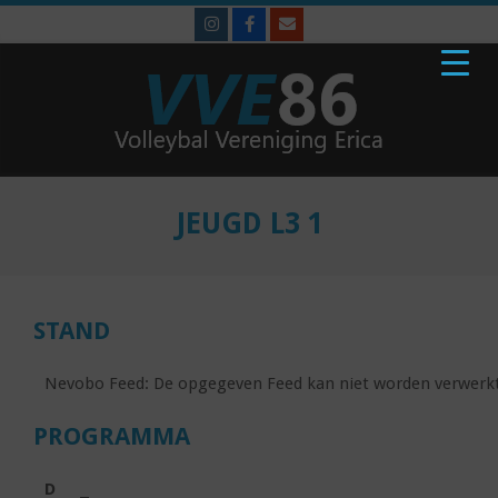
Skip
to
content
VVE'86
Primary
Navigation
JEUGD L3 1
Menu
STAND
Nevobo Feed: De opgegeven Feed kan niet worden verwerkt
PROGRAMMA
D