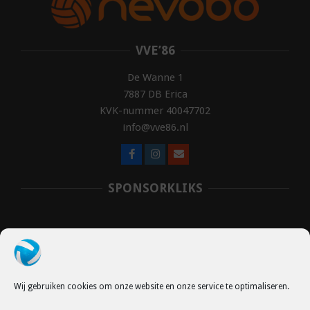
VVE’86
De Wanne 1
7887 DB Erica
KVK-nummer 40047702
info@vve86.nl
SPONSORKLIKS
Wij gebruiken cookies om onze website en onze service te optimaliseren.