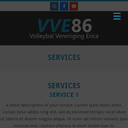
Skip
to
content
VVE'86
Primary
Navigation
SERVICES
Menu
SERVICES​
SERVICE 1​
A short description of your service. Lorem ipsm dolor amet,
consec tetur adipis cing elit, sed do eiusmod tempor incid idunt
ut labore et dolore magna aliqua. Ut enim ad minim veniam, quis
nostrud exer citation ullamco la enim lorem isae ni.​