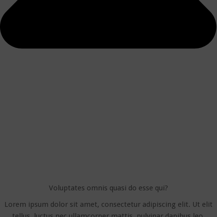
Voluptates omnis quasi do esse qui?
Lorem ipsum dolor sit amet, consectetur adipiscing elit. Ut elit
tellus, luctus nec ullamcorper mattis, pulvinar dapibus leo.